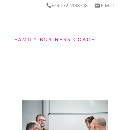
+49 172 4138348
E-Mail

