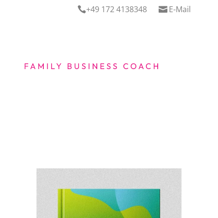
+49 172 4138348
E-Mail

