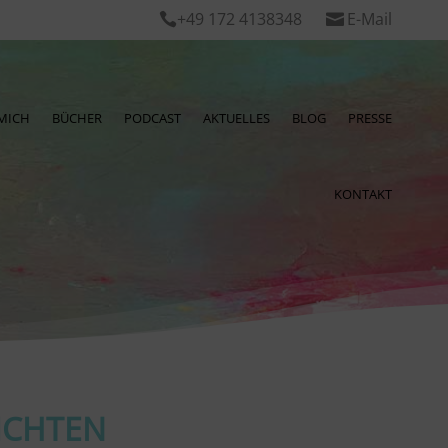
+49 172 4138348
E-Mail


MICH
BÜCHER
PODCAST
AKTUELLES
BLOG
PRESSE
KONTAKT
ICHTEN