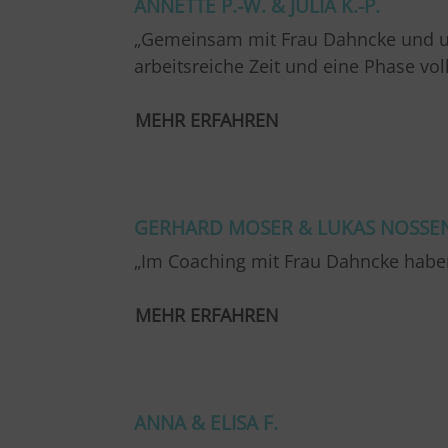
ANNETTE P.-W. & JULIA K.-P.
„Gemeinsam mit Frau Dahncke und un
arbeitsreiche Zeit und eine Phase vo
MEHR ERFAHREN
…
GERHARD MOSER & LUKAS NOSSE
„Im Coaching mit Frau Dahncke habe
MEHR ERFAHREN
…..
ANNA & ELISA F.