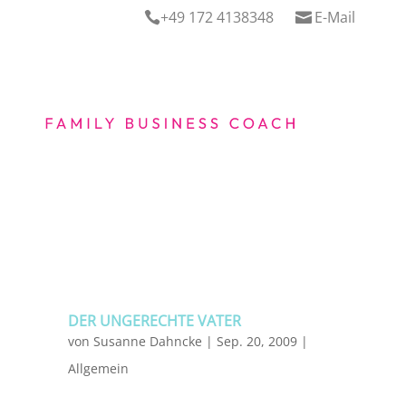
+49 172 4138348
E-Mail


DER UNGERECHTE VATER
von
Susanne Dahncke
|
Sep. 20, 2009
|
Allgemein