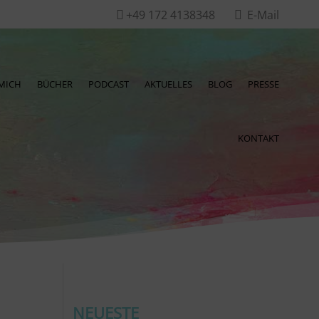
+49 172 4138348
E-Mail


MICH
BÜCHER
PODCAST
AKTUELLES
BLOG
PRESSE
KONTAKT
NEUESTE