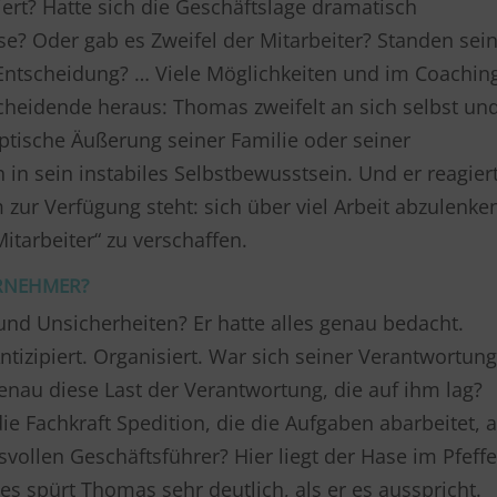
piert? Hatte sich die Geschäftslage dramatisch
se? Oder gab es Zweifel der Mitarbeiter? Standen sei
 Entscheidung? … Viele Möglichkeiten und im Coachin
ntscheidende heraus: Thomas zweifelt an sich selbst un
eptische Äußerung seiner Familie oder seiner
h in sein instabiles Selbstbewusstsein. Und er reagier
zur Verfügung steht: sich über viel Arbeit abzulenke
Mitarbeiter“ zu verschaffen.
ERNEHMER?
und Unsicherheiten? Er hatte alles genau bedacht.
Antizipiert. Organisiert. War sich seiner Verantwortun
nau diese Last der Verantwortung, die auf ihm lag?
die Fachkraft Spedition, die die Aufgaben abarbeitet, a
ollen Geschäftsführer? Hier liegt der Hase im Pfeffe
s spürt Thomas sehr deutlich, als er es ausspricht.