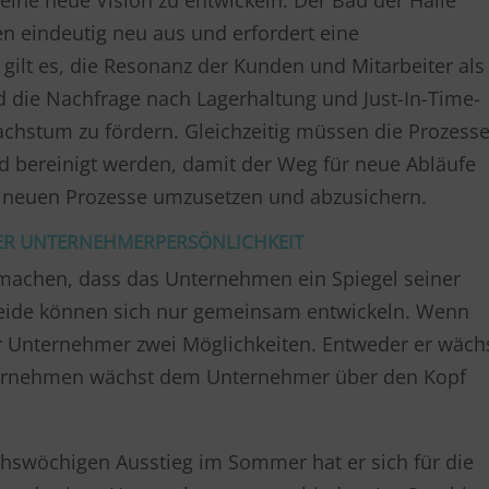
ine neue Vision zu entwickeln. Der Bau der Halle
n eindeutig neu aus und erfordert eine
 gilt es, die Resonanz der Kunden und Mitarbeiter als
 die Nachfrage nach Lagerhaltung und Just-In-Time-
chstum zu fördern. Gleichzeitig müssen die Prozess
 bereinigt werden, damit der Weg für neue Abläufe
iese neuen Prozesse umzusetzen und abzusichern.
DER UNTERNEHMERPERSÖNLICHKEIT
achen, dass das Unternehmen ein Spiegel seiner
Beide können sich nur gemeinsam entwickeln. Wenn
 Unternehmer zwei Möglichkeiten. Entweder er wäch
nternehmen wächst dem Unternehmer über den Kopf
hswöchigen Ausstieg im Sommer hat er sich für die