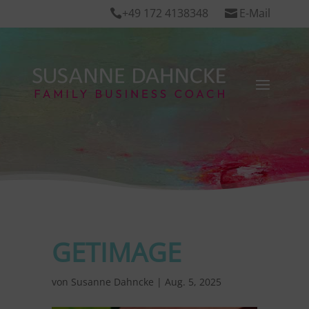
+49 172 4138348
E-Mail


GETIMAGE
von
Susanne Dahncke
|
Aug. 5, 2025