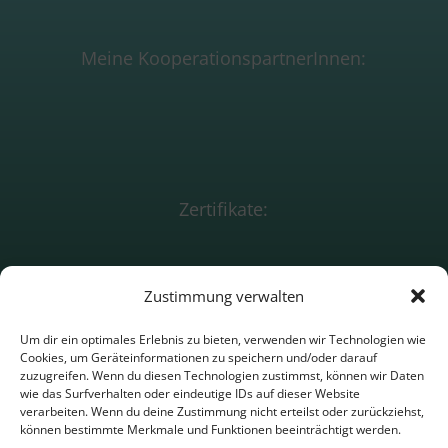
Meine KooperationspartnerInnen:
Zertifikate:
Zustimmung verwalten
Beratungsförderun
g
Um dir ein optimales Erlebnis zu bieten, verwenden wir Technologien wie
Cookies, um Geräteinformationen zu speichern und/oder darauf
zuzugreifen. Wenn du diesen Technologien zustimmst, können wir Daten
Impressum
wie das Surfverhalten oder eindeutige IDs auf dieser Website
verarbeiten. Wenn du deine Zustimmung nicht erteilst oder zurückziehst,
Datenschutz
können bestimmte Merkmale und Funktionen beeinträchtigt werden.