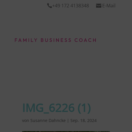
+49 172 4138348
E-Mail


IMG_6226 (1)
von
Susanne Dahncke
|
Sep. 18, 2024