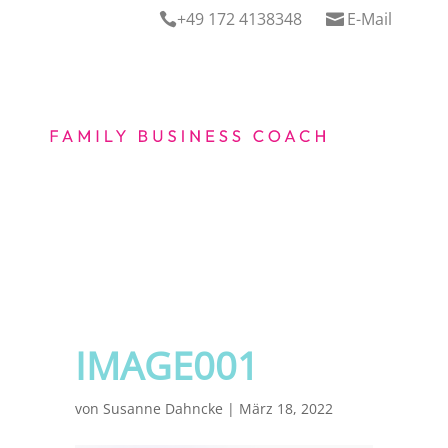
+49 172 4138348
E-Mail


IMAGE001
von
Susanne Dahncke
|
März 18, 2022