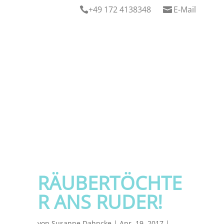
+49 172 4138348
E-Mail


RÄUBERTÖCHTE
R ANS RUDER!
von
Susanne Dahncke
|
Apr. 19, 2017
|