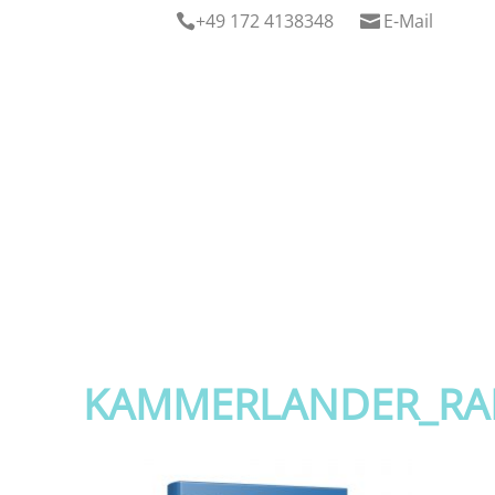
+49 172 4138348
E-Mail


KAMMERLANDER_RA