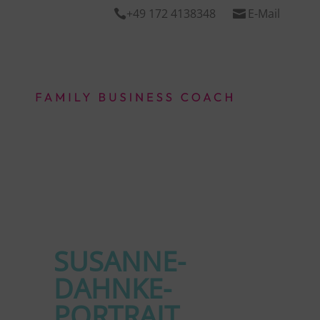
+49 172 4138348
E-Mail


SUSANNE-
DAHNKE-
PORTRAIT