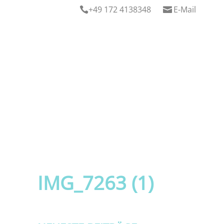
+49 172 4138348
E-Mail


IMG_7263 (1)