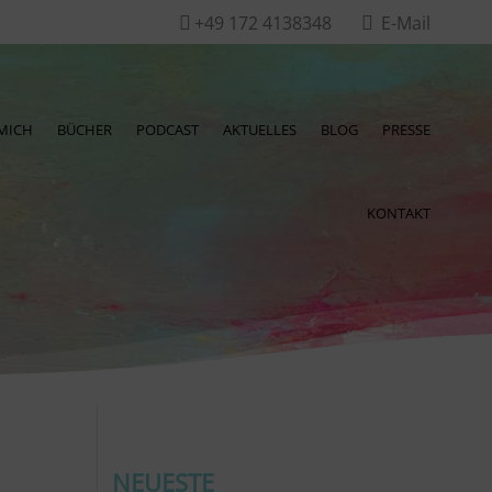
+49 172 4138348
E-Mail


MICH
BÜCHER
PODCAST
AKTUELLES
BLOG
PRESSE
KONTAKT
NEUESTE