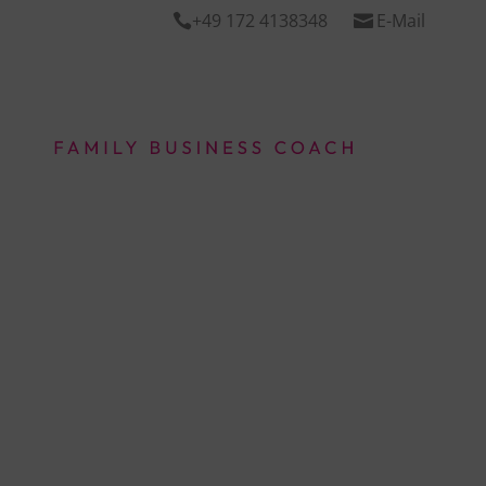
+49 172 4138348
E-Mail

